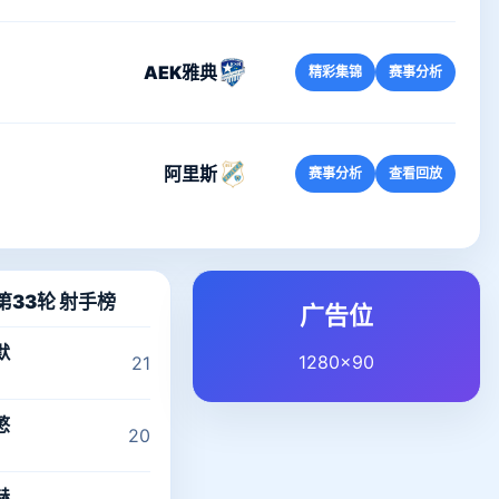
AEK雅典
精彩集锦
赛事分析
阿里斯
赛事分析
查看回放
第33轮 射手榜
广告位
默
1280×90
21
慜
20
赫