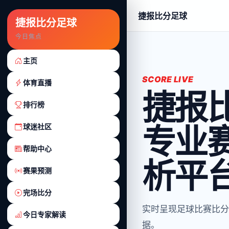
捷报比分足球
捷报比分足球
今日焦点
主页
SCORE LIVE
体育直播
捷报比
排行榜
专业
球迷社区
帮助中心
析平
赛果预测
完场比分
实时呈现足球比赛比分
今日专家解读
据。