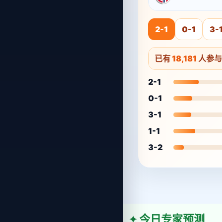
2-1
0-1
3-
已有
18,181
人参与
2-1
0-1
3-1
1-1
3-2
今日专家预测