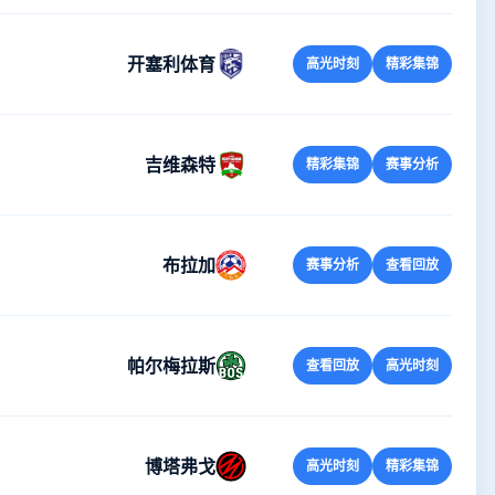
开塞利体育
高光时刻
精彩集锦
吉维森特
精彩集锦
赛事分析
布拉加
赛事分析
查看回放
帕尔梅拉斯
查看回放
高光时刻
博塔弗戈
高光时刻
精彩集锦