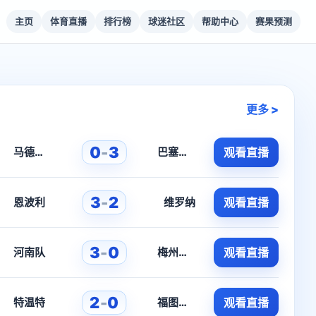
主页
体育直播
排行榜
球迷社区
帮助中心
赛果预测
更多 >
0
-
3
马德里竞技
巴塞罗那
观看直播
3
-
2
恩波利
维罗纳
观看直播
3
-
0
河南队
梅州客家
观看直播
2
-
0
特温特
福图纳锡塔德
观看直播