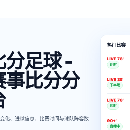
热门比赛
分足球 -
LIVE 78'
即时
赛事比分分
LIVE 35'
下半场
台
LIVE 78'
即时
变化、进球信息、比赛时间与球队阵容数
90+'
直播中