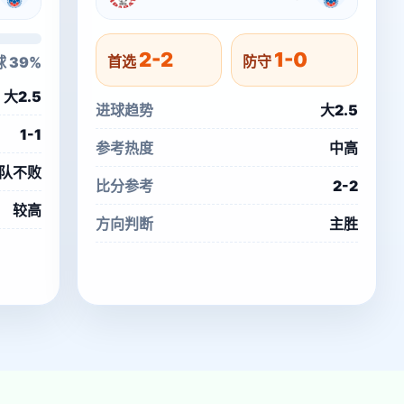
2-2
1-0
首选
防守
 39%
大2.5
进球趋势
大2.5
1-1
参考热度
中高
队不败
比分参考
2-2
较高
方向判断
主胜