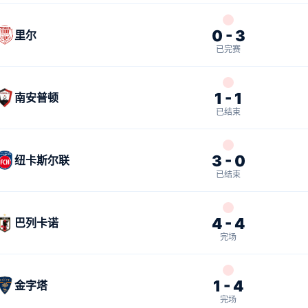
0 - 3
里尔
已完赛
1 - 1
南安普顿
已结束
3 - 0
纽卡斯尔联
已结束
4 - 4
巴列卡诺
完场
1 - 4
金字塔
完场