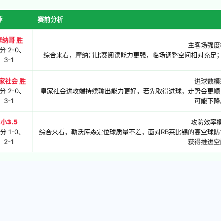
荐
赛前分析
摩纳哥 胜
主客场强度
分 2-0、
综合来看，摩纳哥比赛阅读能力更强，临场调整空间相对充足
3-1
家社会 胜
进球数模
分 2-0、
皇家社会进攻端持续输出能力更好，若先取得进球，走势会更顺
3-1
可能下降
小3.5
攻防效率
分 1-0、
综合来看，勒沃库森定位球质量不差，面对RB莱比锡的高空球防
2-1
获得推进空